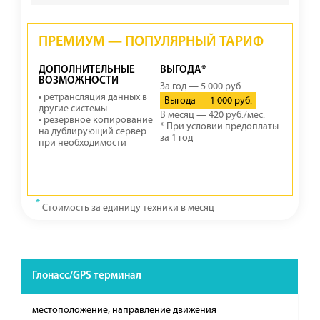
ПРЕМИУМ — ПОПУЛЯРНЫЙ ТАРИФ
ДОПОЛНИТЕЛЬНЫЕ
ВЫГОДА*
ВОЗМОЖНОСТИ
За год — 5 000 руб.
• ретрансляция данных в
Выгода — 1 000 руб.
другие системы
В месяц — 420 руб./мес.
• резервное копирование
* При условии предоплаты
на дублирующий сервер
за 1 год
при необходимости
*
Стоимость за единицу техники в месяц
Глонасс/GPS терминал
местоположение, направление движения