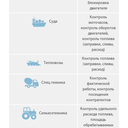
блокировка
двигателя
Контроль
Суда
моточасов,
контроль оборотов
двигателей,
контроль топлива
(заправки, сливы,
расход)
Контроль топлива
Тепловозы
(заправки, сливы,
расход)
Контроль
Спец.техника
фактической
работы, контроль
посещения
контрагентов
Контроль удельного
Сельхозтехника
расхода топлива,
площадь
обрабатываемых